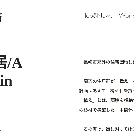
Top&News
Work
所
/A
長崎市郊外の住宅団地に
in
周辺の住居群が「構え」
計画はあえて「構え」を持
「構え」とは、環境を拒絶
の杉材で構築した「中間体
y
この軒は、街に対しては