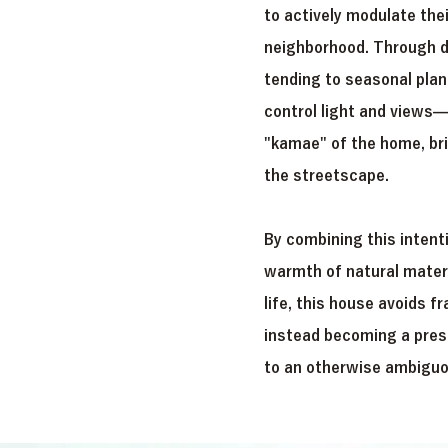
to actively modulate th
neighborhood. Through 
tending to seasonal plant
control light and views—
"kamae" of the home, bri
the streetscape.
By combining this intent
warmth of natural materi
life, this house avoids f
instead becoming a prese
to an otherwise ambiguo