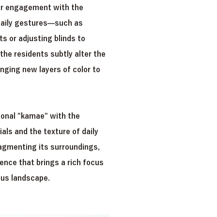
eir engagement with the
daily gestures—such as
s or adjusting blinds to
the residents subtly alter the
nging new layers of color to
ional "kamae" with the
als and the texture of daily
ragmenting its surroundings,
nce that brings a rich focus
us landscape.